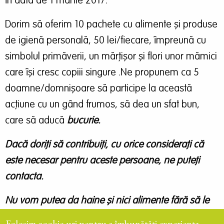
în data de 1 martie 2017.
Dorim să oferim 10 pachete cu alimente şi produse
de igienă personală, 50 lei/fiecare, împreună cu
simbolul primăverii, un mărţişor şi flori unor mămici
care îşi cresc copiii singure .Ne propunem ca 5
doamne/domnișoare să participe la această
acțiune cu un gând frumos, să dea un sfat bun,
care să aducă
bucurie.
Dacă doriţi să contribuiţi, cu orice consideraţi că
este necesar pentru aceste persoane, ne puteţi
contacta.
Nu vom putea da haine și nici alimente fără să le
probăm termenul de garanție!
Folosim cookie-uri pentru a îmbunătăți experiența