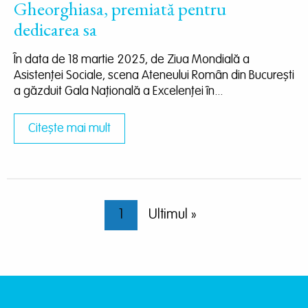
Gheorghiasa, premiată pentru
dedicarea sa
În data de 18 martie 2025, de Ziua Mondială a
Asistenței Sociale, scena Ateneului Român din București
a găzduit Gala Națională a Excelenței în...
Citește mai mult
Paginare
Pagina curentă
1
Ultima pagină
Ultimul »