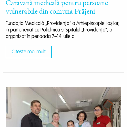
Caravană medicală pentru persoane
vulnerabile din comuna Prăjeni
Fundația Medicală „Providența” a Arhiepiscopiei Iașilor,
în parteneriat cu Policlinica și Spitalul „Providența”, a
organizat în perioada 7–14 iulie o...
Citește mai mult