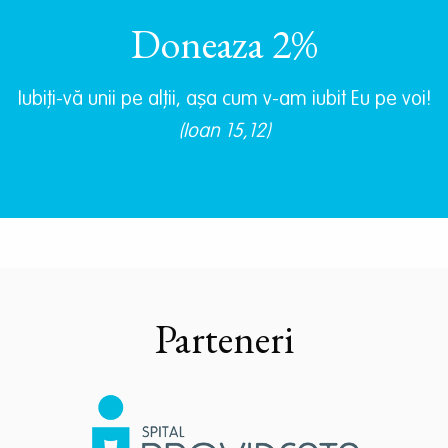
Doneaza 2%
Iubiţi-vă unii pe alţii, aşa cum v-am iubit Eu pe voi!
(Ioan 15,12)
Parteneri