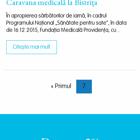
Caravana medicală la Bistrița
În apropierea sărbătorilor de iarnă, în cadrul
Programului Naţional „Sănătate pentru sate“, în data
de 16.12.2015, Fundaţia Medicală Providenţa, cu...
Citește mai mult
Paginare
Prima pagină
« Primul
Pagina curentă
7