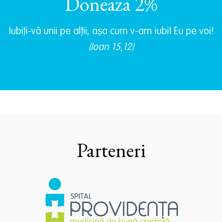
Doneaza 2%
Iubiţi-vă unii pe alţii, aşa cum v-am iubit Eu pe voi!
(Ioan 15,12)
Parteneri